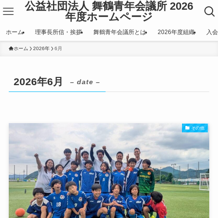
公益社団法人 舞鶴青年会議所 2026
年度ホームページ
ホーム
理事長所信・挨拶
舞鶴青年会議所とは
2026年度組織
入会
ホーム
2026年
6月
2026年6月
– date –
その他