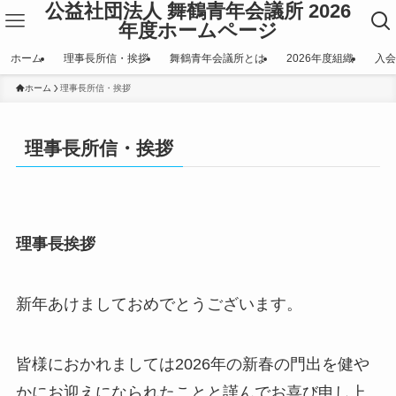
公益社団法人 舞鶴青年会議所 2026
年度ホームページ
ホーム
理事長所信・挨拶
舞鶴青年会議所とは
2026年度組織
入会
ホーム
理事長所信・挨拶
理事長所信・挨拶
理事長挨拶
新年あけましておめでとうございます。
皆様におかれましては2026年の新春の門出を健や
かにお迎えになられたことと謹んでお喜び申し上