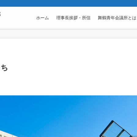
3
ホーム
理事長挨拶・所信
舞鶴青年会議所とは
まち